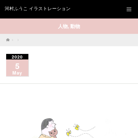
河村ふうこ イラストレーション
人物
,
動物
Home
2020
5
May