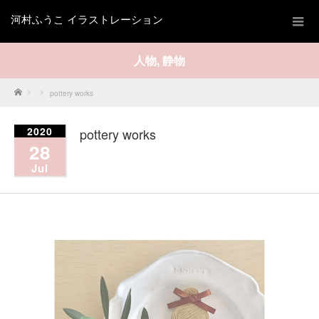
河村ふうこ イラストレーション
人物
,
静物
Home
pottery works
2020
pottery works
28
Jul