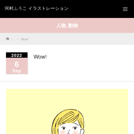
河村ふうこ イラストレーション
人物
,
動物
Home
Wow!
2022
Wow!
6
Sep